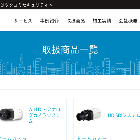
入はツクヨミセキュリティへ
サービス
事例紹介
取扱商品
施工実績
会社概要
取扱商品一覧
ＡＨＤ・アナロ
グカメラシステ
HD-SDIシステ
ム
ドームカメラ
ドームカメラ